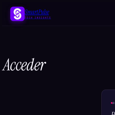
SmartPulse
TECH INSIGHTS
Acceder
A