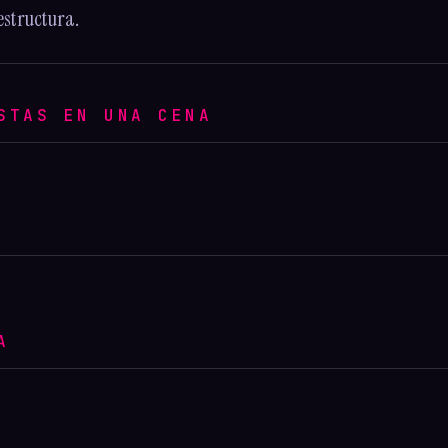
estructura.
STAS EN UNA CENA
A