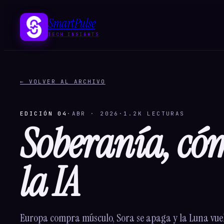
SmartPulse
TECH INSIGHTS
← VOLVER AL ARCHIVO
EDICIÓN 04
·
ABR · 2026
·
1.2K
LECTURAS
Soberanía, cóm
la IA
Europa compra músculo, Sora se apaga y la Luna vuel