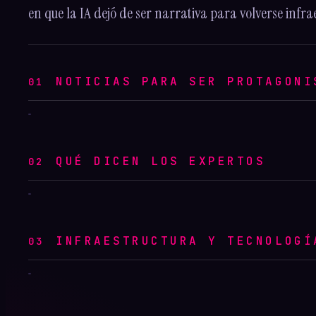
en que la IA dejó de ser narrativa para volverse infra
La
Luna
ya no
es
NOTICIAS PARA SER PROTAGONI
01
8
MIN ·
Sora
LECTURA
una
se
hazaña:
apaga:
es el
el
QUÉ DICEN LOS EXPERTOS
próximo
02
6
MIN ·
Europa
LECTURA
vídeo
tablero
compra
generativo
de
músculo
entra
poder
para
INFRAESTRUCTURA Y TECNOLOGÍ
en su
03
7
MIN ·
LECTURA
la era
hora
de la
de la
IA
verdad